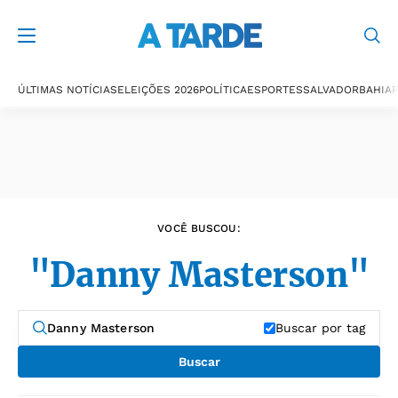
Últimas notícias
ÚLTIMAS NOTÍCIAS
ELEIÇÕES 2026
POLÍTICA
ESPORTES
SALVADOR
BAHIA
P
VOCÊ BUSCOU:
"Danny Masterson"
Buscar por tag
Buscar