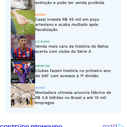
extinção e pode ter venda proibida
MUNDO
Casal investe R$ 45 mil em poço
artesiano e acaba multado após
fiscalização
E.C.BAHIA
Venda mais cara da história do Bahia
acerta com clube da Série A
ESPORTES
Clubes fazem história no primeiro ano
de SAF com acessos à 1ª divisão
AUTOS
Montadora chinesa anuncia fábrica de
R$ 4,6 bilhões no Brasil e até 10 mil
empregos