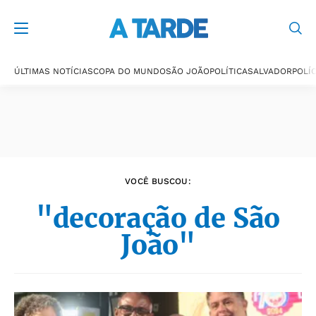
Últimas notícias
ÚLTIMAS NOTÍCIAS
COPA DO MUNDO
SÃO JOÃO
POLÍTICA
SALVADOR
POLÍC
VOCÊ BUSCOU:
"decoração de São
João"