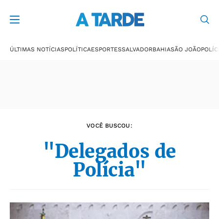
Últimas notícias
ÚLTIMAS NOTÍCIAS
POLÍTICA
ESPORTES
SALVADOR
BAHIA
SÃO JOÃO
POLÍC
VOCÊ BUSCOU:
"Delegados de
Polícia"