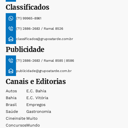
Classificados
(71) 99965-8961
(71) 2886-2683 / Ramal 8526
classificados@grupoatarde.com.br
Publicidade
(71) 2886-2683 / Ramal 8585 | 8586
publicidade@grupoatarde.com.br
Canais e Editorias
Autos
E.c. Bahia
Bahia
E.c. Vitória
Brasil
Empregos
Saúde
Gastronomia
Cineinsite
Muito
Concursos
Mundo