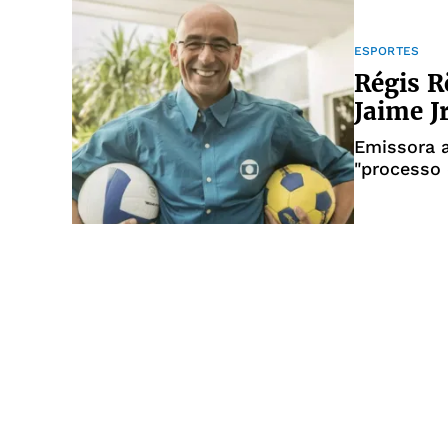
ESPORTES
Régis R
Jaime J
Emissora 
"processo