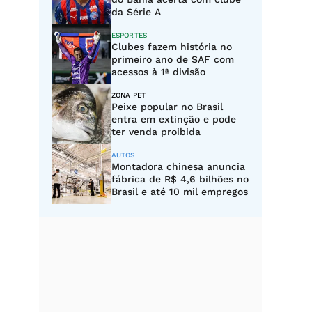
da Série A
ESPORTES
Clubes fazem história no
primeiro ano de SAF com
acessos à 1ª divisão
ZONA PET
Peixe popular no Brasil
entra em extinção e pode
ter venda proibida
AUTOS
Montadora chinesa anuncia
fábrica de R$ 4,6 bilhões no
Brasil e até 10 mil empregos