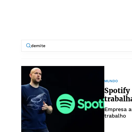
MUNDO
Spotify
trabal
Empresa an
trabalho