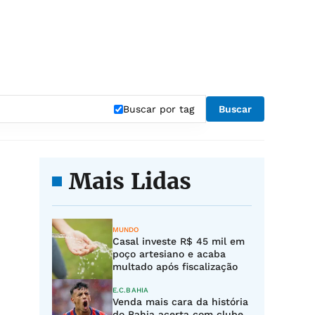
Buscar por tag
Buscar
Mais Lidas
MUNDO
Casal investe R$ 45 mil em
poço artesiano e acaba
multado após fiscalização
E.C.BAHIA
Venda mais cara da história
do Bahia acerta com clube