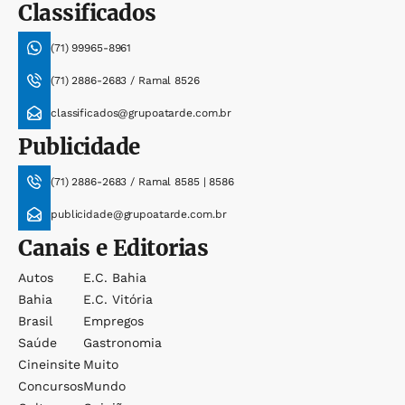
Classificados
(71) 99965-8961
(71) 2886-2683 / Ramal 8526
classificados@grupoatarde.com.br
Publicidade
(71) 2886-2683 / Ramal 8585 | 8586
publicidade@grupoatarde.com.br
Canais e Editorias
Autos
E.c. Bahia
Bahia
E.c. Vitória
Brasil
Empregos
Saúde
Gastronomia
Cineinsite
Muito
Concursos
Mundo