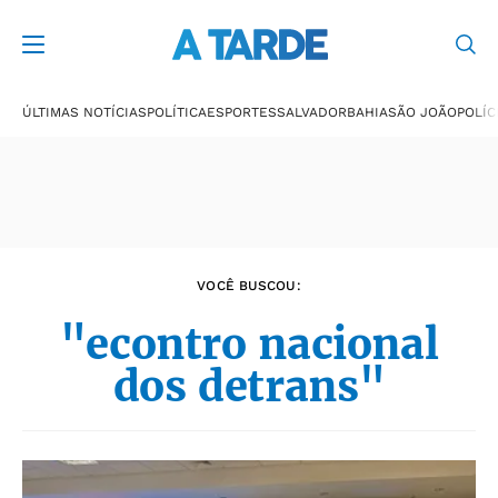
Últimas notícias
ÚLTIMAS NOTÍCIAS
POLÍTICA
ESPORTES
SALVADOR
BAHIA
SÃO JOÃO
POLÍC
VOCÊ BUSCOU:
"econtro nacional
dos detrans"