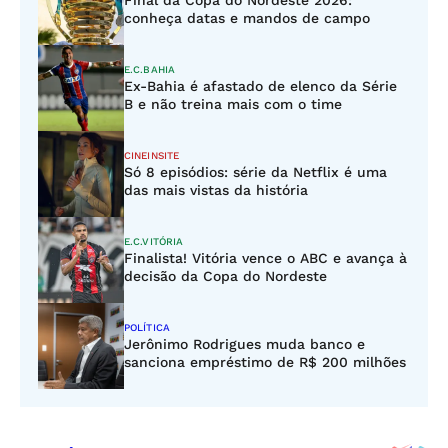
Final da Copa do Nordeste 2026:
conheça datas e mandos de campo
E.C.BAHIA
Ex-Bahia é afastado de elenco da Série
B e não treina mais com o time
CINEINSITE
Só 8 episódios: série da Netflix é uma
das mais vistas da história
E.C.VITÓRIA
Finalista! Vitória vence o ABC e avança à
decisão da Copa do Nordeste
POLÍTICA
Jerônimo Rodrigues muda banco e
sanciona empréstimo de R$ 200 milhões