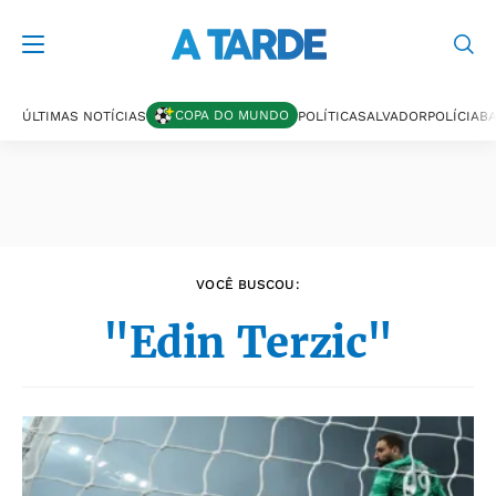
Últimas notícias
COPA DO MUNDO
ÚLTIMAS NOTÍCIAS
POLÍTICA
SALVADOR
POLÍCIA
BA
VOCÊ BUSCOU:
"Edin Terzic"