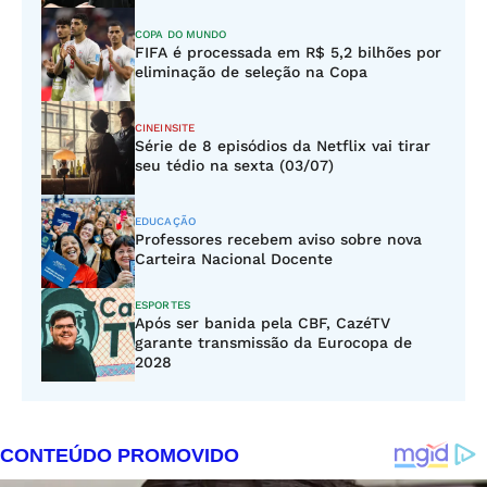
COPA DO MUNDO
FIFA é processada em R$ 5,2 bilhões por
eliminação de seleção na Copa
CINEINSITE
Série de 8 episódios da Netflix vai tirar
seu tédio na sexta (03/07)
EDUCAÇÃO
Professores recebem aviso sobre nova
Carteira Nacional Docente
ESPORTES
Após ser banida pela CBF, CazéTV
garante transmissão da Eurocopa de
2028