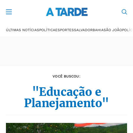
Últimas notícias
ÚLTIMAS NOTÍCIAS
POLÍTICA
ESPORTES
SALVADOR
BAHIA
SÃO JOÃO
POLÍC
VOCÊ BUSCOU:
"Educação e
Planejamento"