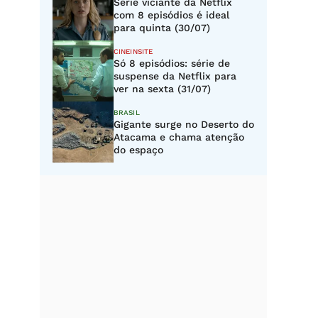
Série viciante da Netflix
com 8 episódios é ideal
para quinta (30/07)
CINEINSITE
Só 8 episódios: série de
suspense da Netflix para
ver na sexta (31/07)
BRASIL
Gigante surge no Deserto do
Atacama e chama atenção
do espaço