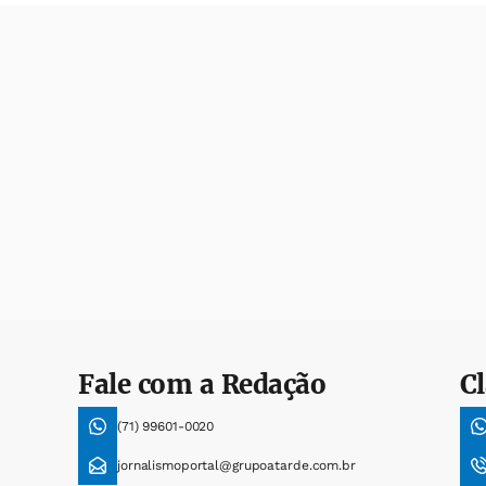
Fale com a Redação
Cl
(71) 99601-0020
jornalismoportal@grupoatarde.com.br