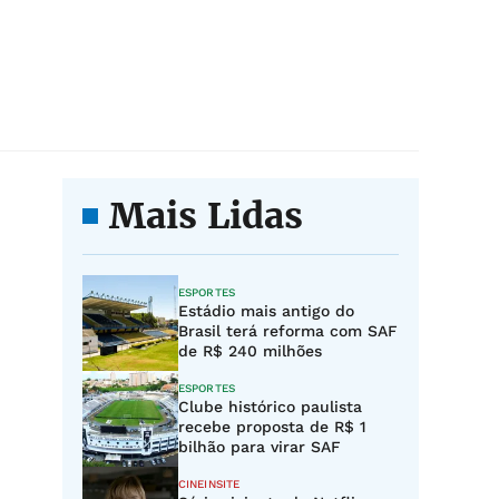
Mais Lidas
ESPORTES
Estádio mais antigo do
Brasil terá reforma com SAF
de R$ 240 milhões
ESPORTES
Clube histórico paulista
recebe proposta de R$ 1
bilhão para virar SAF
CINEINSITE