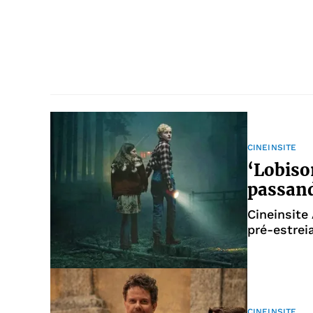
CINEINSITE
‘Lobiso
passan
Cineinsite
pré-estrei
CINEINSITE