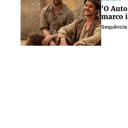
'O Auto
marco i
Sequência 