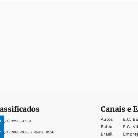
assificados
Canais e E
Autos
E.c. B
(71) 99965-8961
Bahia
E.c. Vi
(71) 2886-2683 / Ramal 8526
Brasil
Empre