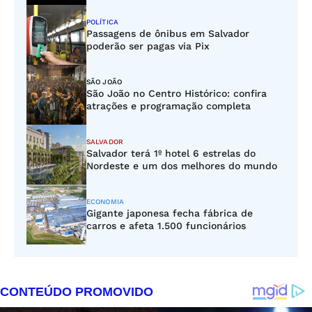
POLÍTICA
Passagens de ônibus em Salvador
poderão ser pagas via Pix
SÃO JOÃO
São João no Centro Histórico: confira
atrações e programação completa
SALVADOR
Salvador terá 1º hotel 6 estrelas do
Nordeste e um dos melhores do mundo
ECONOMIA
Gigante japonesa fecha fábrica de
carros e afeta 1.500 funcionários