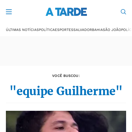
Últimas notícias
ÚLTIMAS NOTÍCIAS
POLÍTICA
ESPORTES
SALVADOR
BAHIA
SÃO JOÃO
POLÍC
VOCÊ BUSCOU:
"equipe Guilherme"