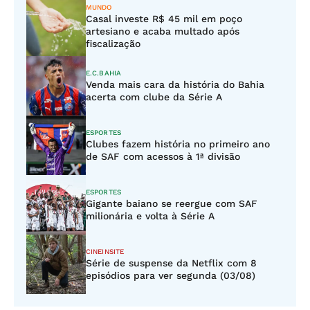
MUNDO
Casal investe R$ 45 mil em poço
artesiano e acaba multado após
fiscalização
E.C.BAHIA
Venda mais cara da história do Bahia
acerta com clube da Série A
ESPORTES
Clubes fazem história no primeiro ano
de SAF com acessos à 1ª divisão
ESPORTES
Gigante baiano se reergue com SAF
milionária e volta à Série A
CINEINSITE
Série de suspense da Netflix com 8
episódios para ver segunda (03/08)