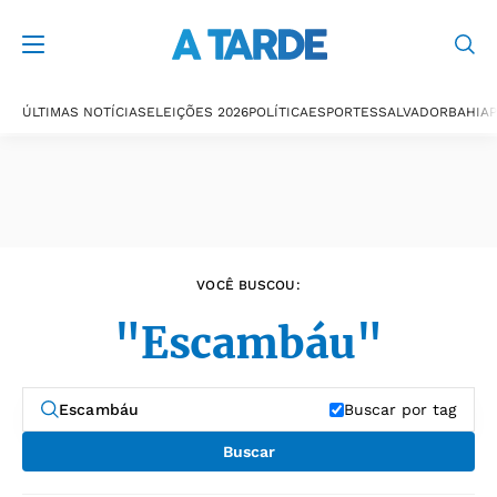
Últimas notícias
ÚLTIMAS NOTÍCIAS
ELEIÇÕES 2026
POLÍTICA
ESPORTES
SALVADOR
BAHIA
P
VOCÊ BUSCOU:
"Escambáu"
Buscar por tag
Buscar