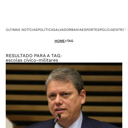
ÚLTIMAS NOTÍCIAS
POLÍTICA
SALVADOR
BAHIA
ESPORTES
POLÍCIA
ENTRET
HOME
>
TAG
RESULTADO PARA A TAG:
escolas cívico-militares