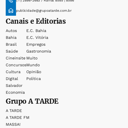
(71) 2886-2683 / Ramal 8585 | 8586
publicidade@grupoatarde.com.br
Canais e Editorias
Autos
E.c. Bahia
Bahia
E.c. Vitória
Brasil
Empregos
Saúde
Gastronomia
Cineinsite
Muito
Concursos
Mundo
Cultura
Opinião
Digital
Política
Salvador
Economia
Grupo
A TARDE
A TARDE
A TARDE FM
MASSA!