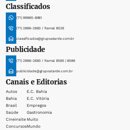
Classificados
(71) 99965-8961
(71) 2886-2683 / Ramal 8526
classificados@grupoatarde.com.br
Publicidade
(71) 2886-2683 / Ramal 8585 | 8586
publicidade@grupoatarde.com.br
Canais e Editorias
Autos
E.c. Bahia
Bahia
E.c. Vitória
Brasil
Empregos
Saúde
Gastronomia
Cineinsite
Muito
Concursos
Mundo