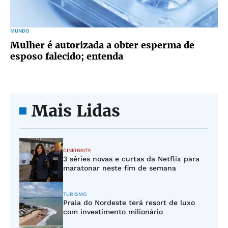
MUNDO
Mulher é autorizada a obter esperma de
esposo falecido; entenda
Mais Lidas
CINEINSITE
3 séries novas e curtas da Netflix para
maratonar neste fim de semana
TURISMO
Praia do Nordeste terá resort de luxo
com investimento milionário