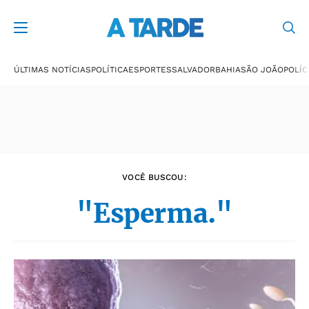
Últimas notícias
ÚLTIMAS NOTÍCIAS
POLÍTICA
ESPORTES
SALVADOR
BAHIA
SÃO JOÃO
POLÍC
VOCÊ BUSCOU:
"Esperma."