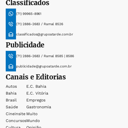
Classificados
(71) 99965-8961
(71) 2886-2683 / Ramal 8526
classificados@grupoatarde.com.br
Publicidade
(71) 2886-2683 / Ramal 8585 | 8586
publicidade@grupoatarde.com.br
Canais e Editorias
Autos
E.c. Bahia
Bahia
E.c. Vitória
Brasil
Empregos
Saúde
Gastronomia
Cineinsite
Muito
Concursos
Mundo
Cultura
Opinião