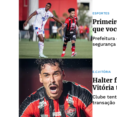
ESPORTES
Primeir
que voc
Prefeitura
segurança
E.C.VITÓRIA
Halter 
Vitória
Clube tent
transação 
Botafogo n