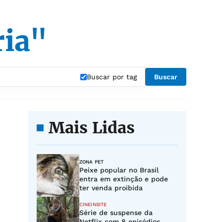
ria"
Buscar por tag
Buscar
Mais Lidas
ZONA PET
Peixe popular no Brasil
entra em extinção e pode
ter venda proibida
CINEINSITE
Série de suspense da
Netflix com 8 episódios