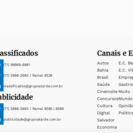
assificados
Canais e E
Autos
E.c. B
(71) 99965-8961
Bahia
E.c. Vi
(71) 2886-2683 / Ramal 8526
Brasil
Empre
Saúde
Gastro
classificados@grupoatarde.com.br
Cineinsite
Muito
ublicidade
Concursos
Mundo
Cultura
Opiniã
(71) 2886-2683 / Ramal 8585 | 8586
Digital
Polític
publicidade@grupoatarde.com.br
Salvador
Economia