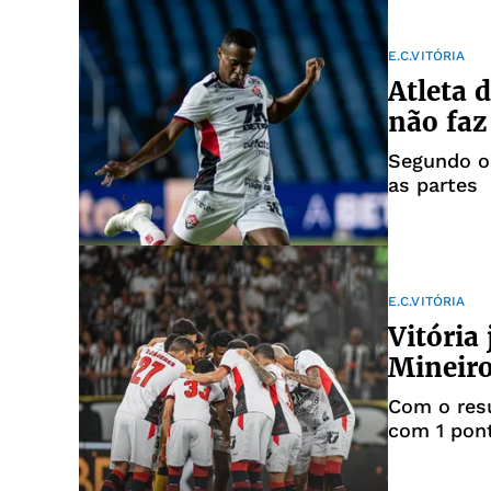
E.C.VITÓRIA
Atleta d
não faz
Segundo o 
as partes
E.C.VITÓRIA
Vitória
Mineiro
Com o resu
com 1 pon