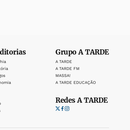
ditorias
Grupo
A TARDE
ahia
A TARDE
tória
A TARDE FM
gos
MASSA!
nomia
A TARDE EDUCAÇÃO
Redes
A TARDE
o
a