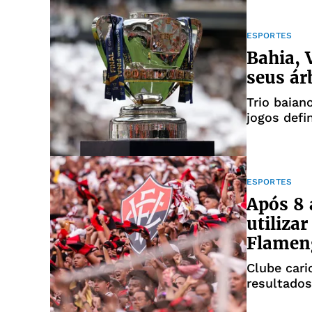
ESPORTES
Bahia, 
seus ár
Trio baian
jogos defi
ESPORTES
Após 8 
utiliza
Flamen
Clube car
resultados