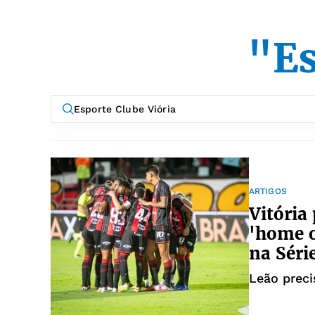
"Es
ARTIGOS
Vitória
'home o
na Séri
Leão preci