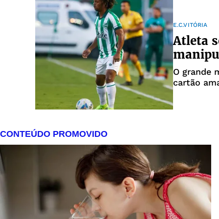
E.C.VITÓRIA
Atleta 
manipul
O grande 
cartão ama