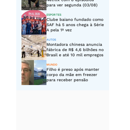
para ver segunda (03/08)
ESPORTES
Clube baiano fundado como
SAF há 5 anos chega à Série
A pela 1ª vez
AUTOS
Montadora chinesa anuncia
fábrica de R$ 4,6 bilhões no
Brasil e até 10 mil empregos
MUNDO
Filho é preso após manter
corpo da mãe em freezer
para receber pensão