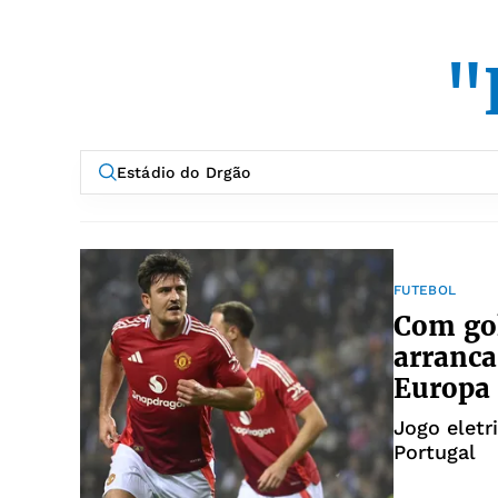
"
FUTEBOL
Com gol
arranca
Europa
Jogo eletr
Portugal