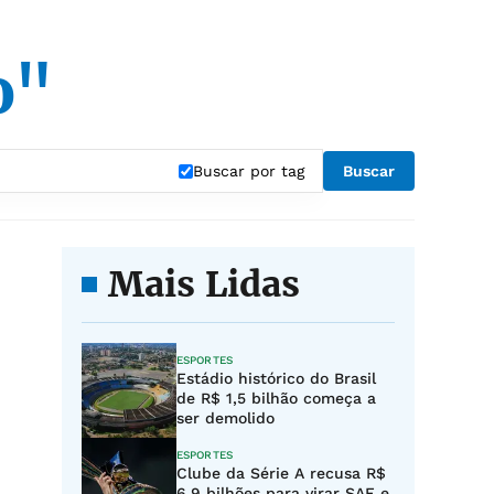
o"
Buscar por tag
Buscar
Mais Lidas
ESPORTES
Estádio histórico do Brasil
de R$ 1,5 bilhão começa a
ser demolido
ESPORTES
Clube da Série A recusa R$
6,9 bilhões para virar SAF e