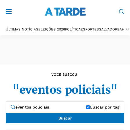
Últimas notícias
ÚLTIMAS NOTÍCIAS
ELEIÇÕES 2026
POLÍTICA
ESPORTES
SALVADOR
BAHIA
P
VOCÊ BUSCOU:
"eventos policiais"
Buscar por tag
Buscar