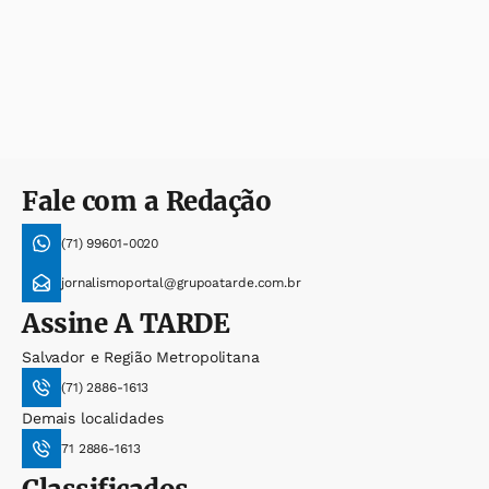
Fale com a Redação
(71) 99601-0020
jornalismoportal@grupoatarde.com.br
Assine
A TARDE
Salvador e Região Metropolitana
(71) 2886-1613
Demais localidades
71 2886-1613