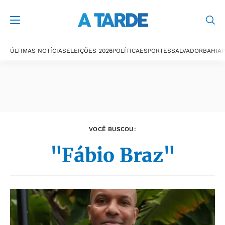
Últimas notícias
ÚLTIMAS NOTÍCIAS
ELEIÇÕES 2026
POLÍTICA
ESPORTES
SALVADOR
BAHIA
P
VOCÊ BUSCOU:
"Fábio Braz"