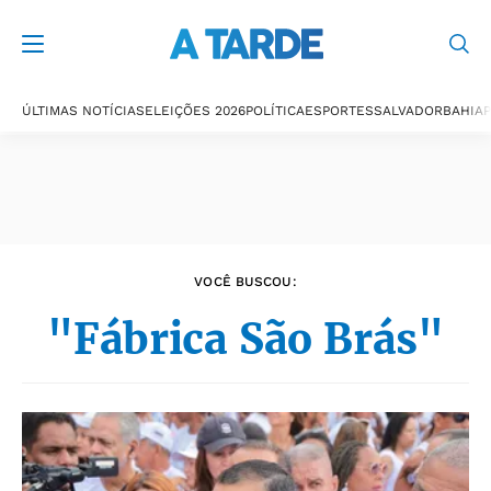
Últimas notícias
ÚLTIMAS NOTÍCIAS
ELEIÇÕES 2026
POLÍTICA
ESPORTES
SALVADOR
BAHIA
P
VOCÊ BUSCOU:
"Fábrica São Brás"