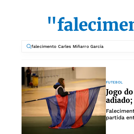
"falecime
FUTEBOL
Jogo do
adiado;
Faleciment
partida en