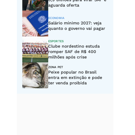
aguarda oferta
ECONOMIA
Salário mínimo 2027: veja
quanto o governo vai pagar
ESPORTES
Clube nordestino estuda
romper SAF de R$ 400
milhões após crise
ZONA PET
Peixe popular no Brasil
entra em extinção e pode
ter venda proibida