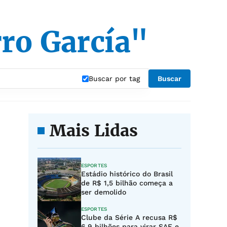
ro García"
Buscar por tag
Buscar
Mais Lidas
ESPORTES
Estádio histórico do Brasil
de R$ 1,5 bilhão começa a
ser demolido
ESPORTES
Clube da Série A recusa R$
6,9 bilhões para virar SAF e