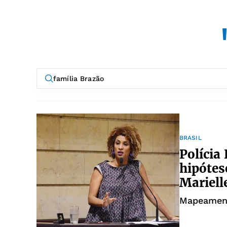
BRASIL
Polícia
hipótes
Mariell
Mapeament