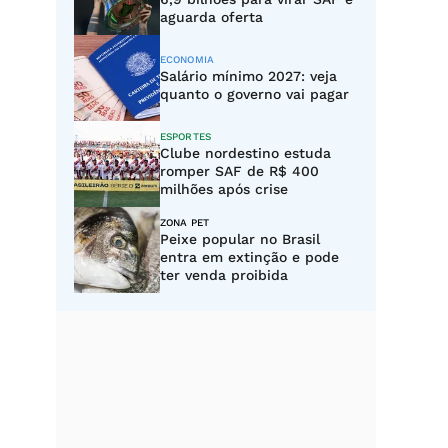
aguarda oferta
ECONOMIA
Salário mínimo 2027: veja
quanto o governo vai pagar
ESPORTES
Clube nordestino estuda
romper SAF de R$ 400
milhões após crise
ZONA PET
Peixe popular no Brasil
entra em extinção e pode
ter venda proibida