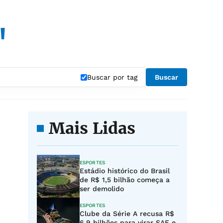
"
Buscar por tag
Buscar
Mais Lidas
ESPORTES
Estádio histórico do Brasil
de R$ 1,5 bilhão começa a
ser demolido
ESPORTES
Clube da Série A recusa R$
6,9 bilhões para virar SAF e