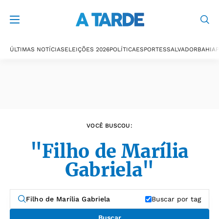
Últimas notícias
ÚLTIMAS NOTÍCIAS
ELEIÇÕES 2026
POLÍTICA
ESPORTES
SALVADOR
BAHIA
P
VOCÊ BUSCOU:
"Filho de Marília
Gabriela"
Buscar por tag
Buscar