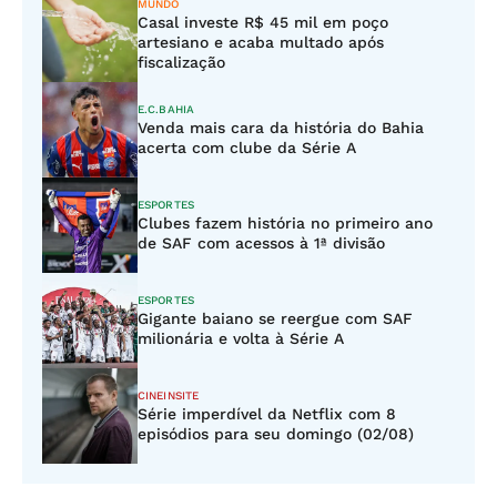
MUNDO
Casal investe R$ 45 mil em poço
artesiano e acaba multado após
fiscalização
E.C.BAHIA
Venda mais cara da história do Bahia
acerta com clube da Série A
ESPORTES
Clubes fazem história no primeiro ano
de SAF com acessos à 1ª divisão
ESPORTES
Gigante baiano se reergue com SAF
milionária e volta à Série A
CINEINSITE
Série imperdível da Netflix com 8
episódios para seu domingo (02/08)