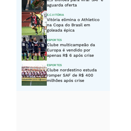
aguarda oferta
E.C.VITÓRIA
Vitória elimina o Athletico
na Copa do Brasil em
goleada épica
ESPORTES
Clube multicampeão da
Europa é vendido por
apenas R$ 6 após crise
ESPORTES
Clube nordestino estuda
romper SAF de R$ 400
milhões após crise