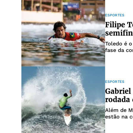
ESPORTES
Filipe T
semifin
Toledo é o
fase da c
ESPORTES
Gabriel
rodada
Além de M
estão na 