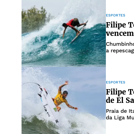
ESPORTES
Filipe 
vencem 
Chumbinho
a repesca
ESPORTES
Filipe 
de El S
Praia de I
da Liga Mu