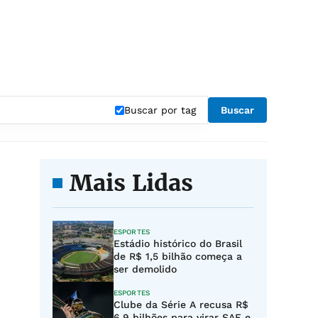
Buscar por tag
Buscar
Mais Lidas
ESPORTES
Estádio histórico do Brasil
de R$ 1,5 bilhão começa a
ser demolido
ESPORTES
Clube da Série A recusa R$
6,9 bilhões para virar SAF e