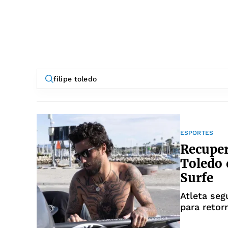
ESPORTES
Recuper
Toledo 
Surfe
Atleta se
para retor