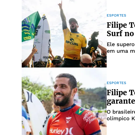
ESPORTES
Filipe 
Surf no
Ele supero
em uma me
ESPORTES
Filipe T
garante
O brasilei
olímpico K