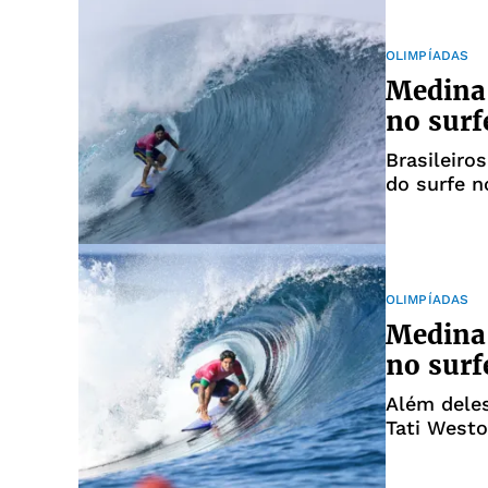
OLIMPÍADAS
Medina 
no surf
Brasileiro
do surfe n
OLIMPÍADAS
Medina 
no surf
Além dele
Tati West