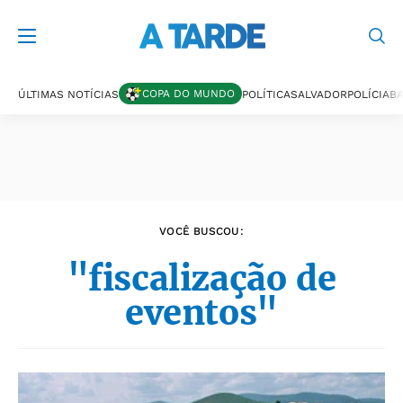
Últimas notícias
COPA DO MUNDO
ÚLTIMAS NOTÍCIAS
POLÍTICA
SALVADOR
POLÍCIA
BA
VOCÊ BUSCOU:
"fiscalização de
eventos"