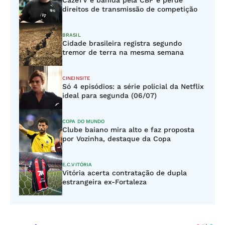
CazéTV é banida pela CBF e perde
direitos de transmissão de competição
BRASIL
Cidade brasileira registra segundo
tremor de terra na mesma semana
CINEINSITE
Só 4 episódios: a série policial da Netflix
ideal para segunda (06/07)
COPA DO MUNDO
Clube baiano mira alto e faz proposta
por Vozinha, destaque da Copa
E.C.VITÓRIA
Vitória acerta contratação de dupla
estrangeira ex-Fortaleza