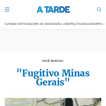
Últimas notícias
ÚLTIMAS NOTÍCIAS
COPA DO MUNDO
SÃO JOÃO
POLÍTICA
SALVADOR
POLÍC
VOCÊ BUSCOU:
"Fugitivo Minas
Gerais"