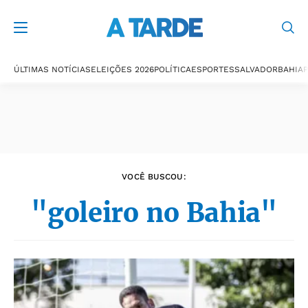
Últimas notícias
ÚLTIMAS NOTÍCIAS
ELEIÇÕES 2026
POLÍTICA
ESPORTES
SALVADOR
BAHIA
P
VOCÊ BUSCOU:
"goleiro no Bahia"