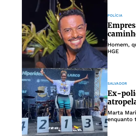
POLÍCIA
Empresá
caminh
Homem, que
HGE
SALVADOR
Ex-poli
atropel
Marta Mari
enquanto 