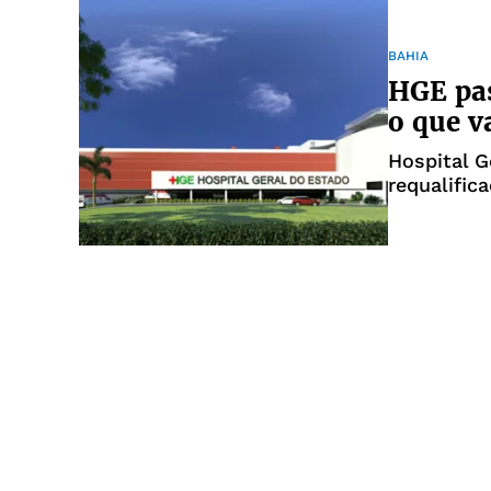
BAHIA
HGE pas
o que v
Hospital G
requalifica
milhões