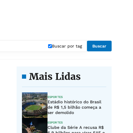
"
Buscar por tag
Buscar
Mais Lidas
ESPORTES
Estádio histórico do Brasil
de R$ 1,5 bilhão começa a
ser demolido
ESPORTES
Clube da Série A recusa R$
6,9 bilhões para virar SAF e