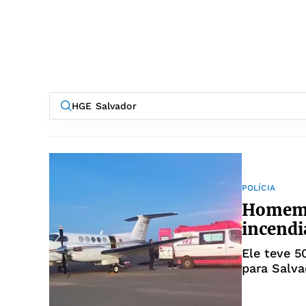
POLÍCIA
Homem 
incend
Ele teve 5
para Salva