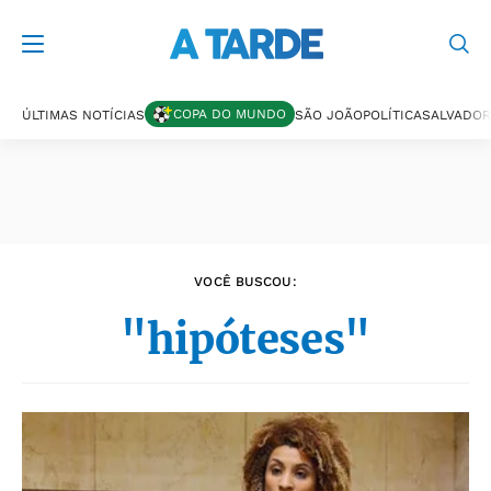
Últimas notícias
COPA DO MUNDO
ÚLTIMAS NOTÍCIAS
SÃO JOÃO
POLÍTICA
SALVADOR
VOCÊ BUSCOU:
"hipóteses"