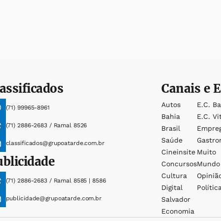
assificados
Canais e E
Autos
E.c. B
(71) 99965-8961
Bahia
E.c. Vi
(71) 2886-2683 / Ramal 8526
Brasil
Empre
Saúde
Gastro
classificados@grupoatarde.com.br
Cineinsite
Muito
ublicidade
Concursos
Mundo
Cultura
Opiniã
(71) 2886-2683 / Ramal 8585 | 8586
Digital
Polític
publicidade@grupoatarde.com.br
Salvador
Economia