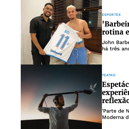
ESPORTES
'Barbei
rotina 
John Barbe
há três an
TEATRO
Espetác
experiê
reflexã
'Parte de 
Moderna d