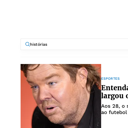
ESPORTES
Entenda
largou 
Aos 28, o 
ao futebol