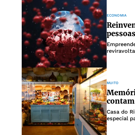
ECONOMIA
Reinven
pessoas
Empreende
reviravolt
da Covid-1
MUITO
Memória
contam 
Casa do R
especial p