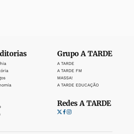
ditorias
Grupo
A TARDE
ahia
A TARDE
tória
A TARDE FM
gos
MASSA!
nomia
A TARDE EDUCAÇÃO
Redes
A TARDE
o
a