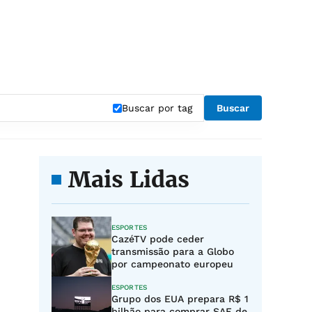
Buscar por tag
Buscar
Mais Lidas
ESPORTES
CazéTV pode ceder
transmissão para a Globo
por campeonato europeu
ESPORTES
Grupo dos EUA prepara R$ 1
bilhão para comprar SAF de