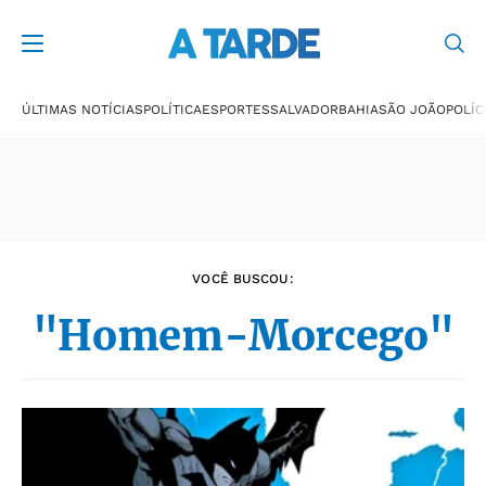
Últimas notícias
ÚLTIMAS NOTÍCIAS
POLÍTICA
ESPORTES
SALVADOR
BAHIA
SÃO JOÃO
POLÍC
VOCÊ BUSCOU:
"Homem-Morcego"