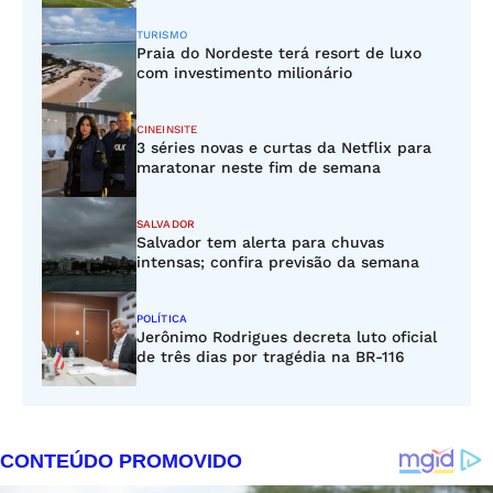
TURISMO
Praia do Nordeste terá resort de luxo
com investimento milionário
CINEINSITE
3 séries novas e curtas da Netflix para
maratonar neste fim de semana
SALVADOR
Salvador tem alerta para chuvas
intensas; confira previsão da semana
POLÍTICA
Jerônimo Rodrigues decreta luto oficial
de três dias por tragédia na BR-116