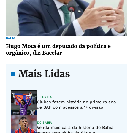
BAHIA
Hugo Mota é um deputado da política e
orgânico, diz Bacelar
Mais Lidas
ESPORTES
Clubes fazem história no primeiro ano
de SAF com acessos à 1ª divisão
E.C.BAHIA
Venda mais cara da história do Bahia
acerta com clube da Série A