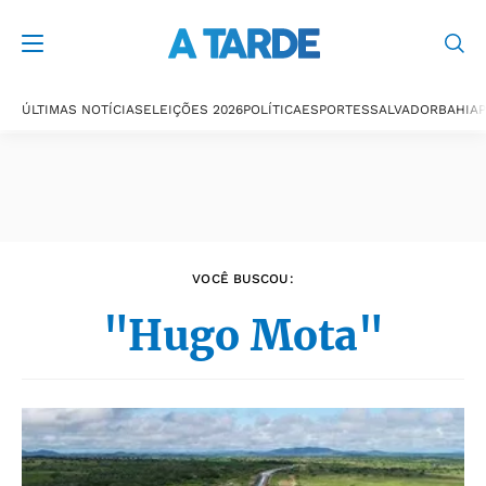
Últimas notícias
ÚLTIMAS NOTÍCIAS
ELEIÇÕES 2026
POLÍTICA
ESPORTES
SALVADOR
BAHIA
P
VOCÊ BUSCOU:
"Hugo Mota"