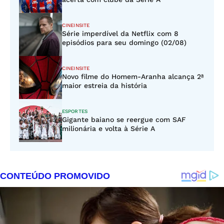
CINEINSITE
Série imperdível da Netflix com 8
episódios para seu domingo (02/08)
CINEINSITE
Novo filme do Homem-Aranha alcança 2ª
maior estreia da história
ESPORTES
Gigante baiano se reergue com SAF
milionária e volta à Série A