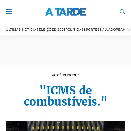
Últimas notícias
ÚLTIMAS NOTÍCIAS
ELEIÇÕES 2026
POLÍTICA
ESPORTES
SALVADOR
BAHIA
P
VOCÊ BUSCOU:
"ICMS de
combustíveis."