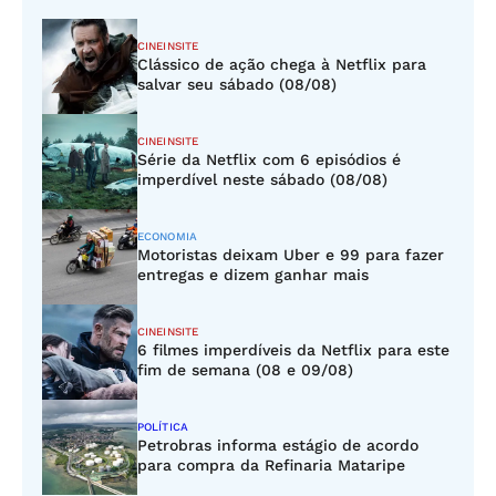
CINEINSITE
Clássico de ação chega à Netflix para
salvar seu sábado (08/08)
CINEINSITE
Série da Netflix com 6 episódios é
imperdível neste sábado (08/08)
ECONOMIA
Motoristas deixam Uber e 99 para fazer
entregas e dizem ganhar mais
CINEINSITE
6 filmes imperdíveis da Netflix para este
fim de semana (08 e 09/08)
POLÍTICA
Petrobras informa estágio de acordo
para compra da Refinaria Mataripe