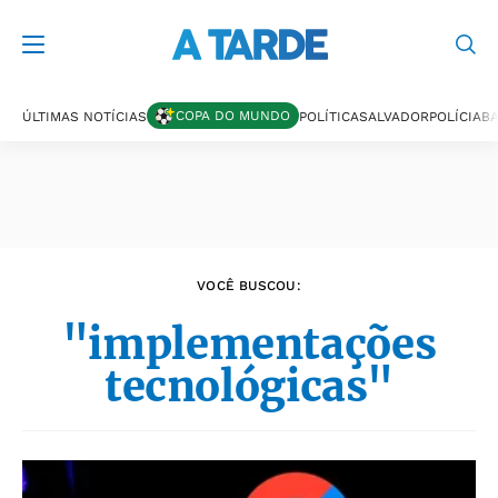
Últimas notícias
COPA DO MUNDO
ÚLTIMAS NOTÍCIAS
POLÍTICA
SALVADOR
POLÍCIA
BA
VOCÊ BUSCOU:
"implementações
tecnológicas"