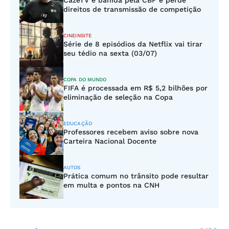
CazéTV é banida pela CBF e perde
direitos de transmissão de competição
CINEINSITE
Série de 8 episódios da Netflix vai tirar
seu tédio na sexta (03/07)
COPA DO MUNDO
FIFA é processada em R$ 5,2 bilhões por
eliminação de seleção na Copa
EDUCAÇÃO
Professores recebem aviso sobre nova
Carteira Nacional Docente
AUTOS
Prática comum no trânsito pode resultar
em multa e pontos na CNH