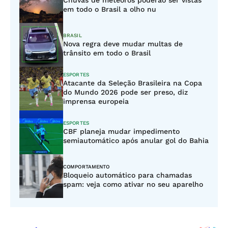
Chuvas de meteoros poderão ser vistas
em todo o Brasil a olho nu
BRASIL
Nova regra deve mudar multas de
trânsito em todo o Brasil
ESPORTES
Atacante da Seleção Brasileira na Copa
do Mundo 2026 pode ser preso, diz
imprensa europeia
ESPORTES
CBF planeja mudar impedimento
semiautomático após anular gol do Bahia
COMPORTAMENTO
Bloqueio automático para chamadas
spam: veja como ativar no seu aparelho