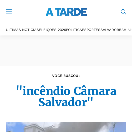
Últimas notícias
ÚLTIMAS NOTÍCIAS
ELEIÇÕES 2026
POLÍTICA
ESPORTES
SALVADOR
BAHIA
P
VOCÊ BUSCOU:
"incêndio Câmara
Salvador"