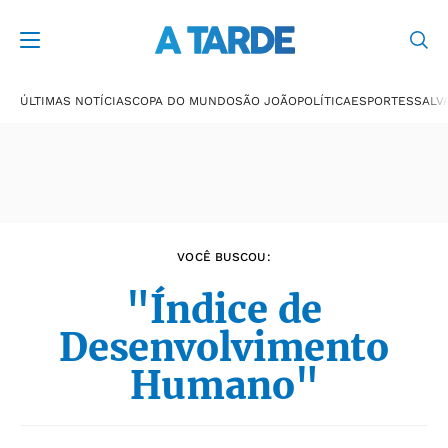
Últimas notícias
ÚLTIMAS NOTÍCIAS
COPA DO MUNDO
SÃO JOÃO
POLÍTICA
ESPORTES
SALV
VOCÊ BUSCOU:
"Índice de
Desenvolvimento
Humano"