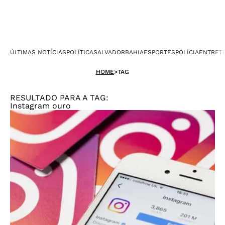
ÚLTIMAS NOTÍCIAS
POLÍTICA
SALVADOR
BAHIA
ESPORTES
POLÍCIA
ENTRET
HOME
>
TAG
RESULTADO PARA A TAG:
Instagram ouro