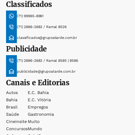
Classificados
(71) 99965-8961
(71) 2886-2683 / Ramal 8526
classificados@grupoatarde.com.br
Publicidade
(71) 2886-2683 / Ramal 8585 | 8586
publicidade@grupoatarde.com.br
Canais e Editorias
Autos
E.c. Bahia
Bahia
E.c. Vitória
Brasil
Empregos
Saúde
Gastronomia
Cineinsite
Muito
Concursos
Mundo