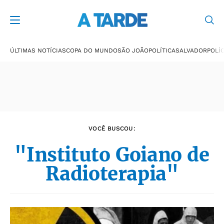
Últimas notícias
ÚLTIMAS NOTÍCIAS
COPA DO MUNDO
SÃO JOÃO
POLÍTICA
SALVADOR
POLÍC
VOCÊ BUSCOU:
"Instituto Goiano de
Radioterapia"