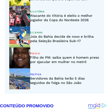
E.C.VITÓRIA
Atacante do Vitória é eleito o melhor
jogador da Copa do Nordeste 2026
E.C.BAHIA
Joia do Bahia decide de novo e brilha
pela Seleção Brasileira Sub-17
POLÍCIA
Filho de PM: saiba quem é homem preso
por ejacular em mulher no metrô
POLÍTICA
Servidores da Bahia terão 5 dias
seguidos de folga no São João