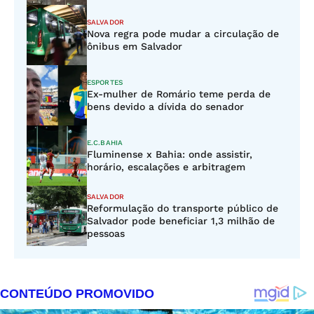
SALVADOR
Nova regra pode mudar a circulação de
ônibus em Salvador
ESPORTES
Ex-mulher de Romário teme perda de
bens devido a dívida do senador
E.C.BAHIA
Fluminense x Bahia: onde assistir,
horário, escalações e arbitragem
SALVADOR
Reformulação do transporte público de
Salvador pode beneficiar 1,3 milhão de
pessoas