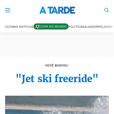
Últimas notícias
COPA DO MUNDO
ÚLTIMAS NOTÍCIAS
POLÍTICA
SALVADOR
POLÍCIA
BA
VOCÊ BUSCOU:
"Jet ski freeride"