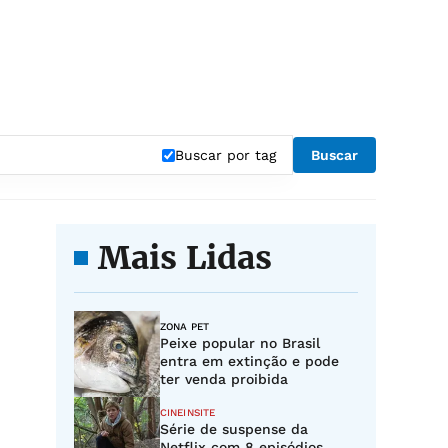
Buscar por tag
Buscar
Mais Lidas
ZONA PET
Peixe popular no Brasil
entra em extinção e pode
ter venda proibida
CINEINSITE
Série de suspense da
Netflix com 8 episódios