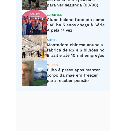
para ver segunda (03/08)
ESPORTES
Clube baiano fundado como
SAF há 5 anos chega à Série
A pela 1ª vez
AUTOS
Montadora chinesa anuncia
fábrica de R$ 4,6 bilhões no
Brasil e até 10 mil empregos
MUNDO
Filho é preso após manter
corpo da mãe em freezer
para receber pensão