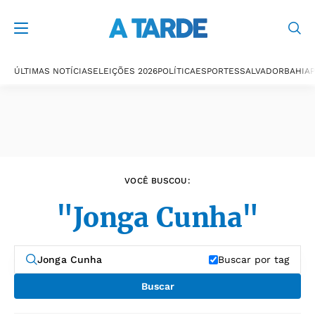
Últimas notícias
ÚLTIMAS NOTÍCIAS
ELEIÇÕES 2026
POLÍTICA
ESPORTES
SALVADOR
BAHIA
P
VOCÊ BUSCOU:
"Jonga Cunha"
Buscar por tag
Buscar