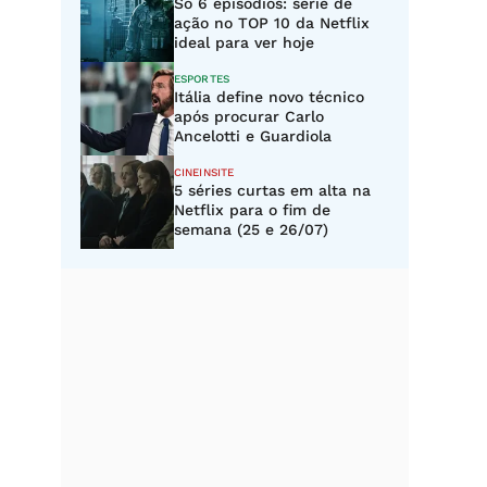
Só 6 episódios: série de
ação no TOP 10 da Netflix
ideal para ver hoje
ESPORTES
Itália define novo técnico
após procurar Carlo
Ancelotti e Guardiola
CINEINSITE
5 séries curtas em alta na
Netflix para o fim de
semana (25 e 26/07)