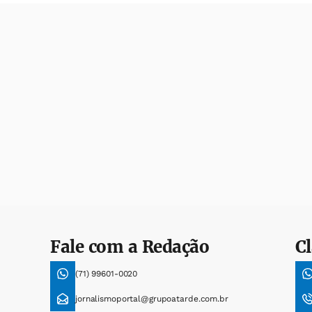
Fale com a Redação
Cl
(71) 99601-0020
jornalismoportal@grupoatarde.com.br