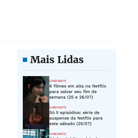
Mais Lidas
CINEINSITE
6 filmes em alta na Netflix
para salvar seu fim de
semana (25 e 26/07)
CINEINSITE
Só 5 episódios: série de
suspense da Netflix para
este sábado (25/07)
CINEINSITE