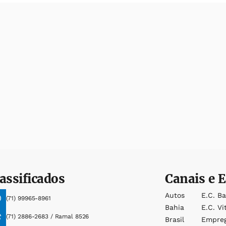
assificados
Canais e E
Autos
E.c. B
(71) 99965-8961
Bahia
E.c. Vi
(71) 2886-2683 / Ramal 8526
Brasil
Empre