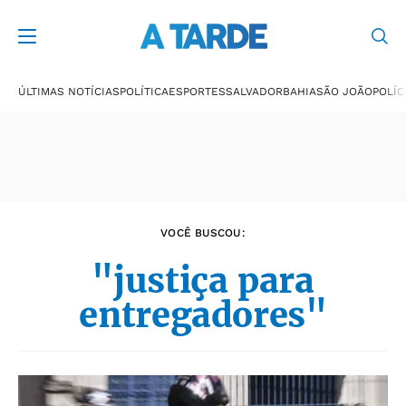
Últimas notícias
ÚLTIMAS NOTÍCIAS
POLÍTICA
ESPORTES
SALVADOR
BAHIA
SÃO JOÃO
POLÍC
VOCÊ BUSCOU:
"justiça para
entregadores"