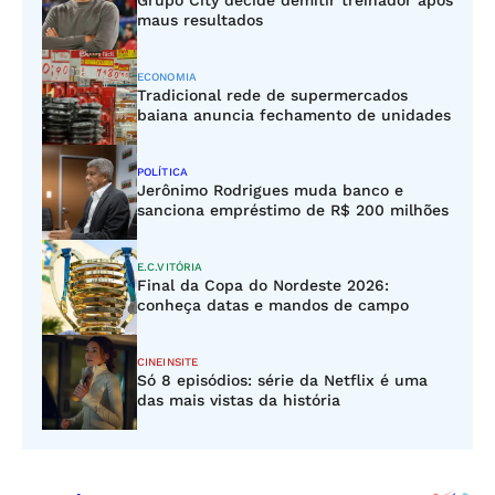
Grupo City decide demitir treinador após
maus resultados
ECONOMIA
Tradicional rede de supermercados
baiana anuncia fechamento de unidades
POLÍTICA
Jerônimo Rodrigues muda banco e
sanciona empréstimo de R$ 200 milhões
E.C.VITÓRIA
Final da Copa do Nordeste 2026:
conheça datas e mandos de campo
CINEINSITE
Só 8 episódios: série da Netflix é uma
das mais vistas da história