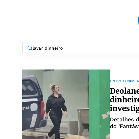
ENTRETENIME
Deolane
dinheiro
investi
Detalhes 
do 'Fantás