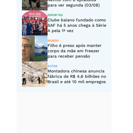
para ver segunda (03/08)
ESPORTES
Clube baiano fundado como
SAF há 5 anos chega à Série
A pela 1ª vez
MUNDO
Filho é preso após manter
corpo da mãe em freezer
para receber pensão
AUTOS
Montadora chinesa anuncia
fábrica de R$ 4,6 bilhões no
Brasil e até 10 mil empregos