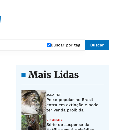
"
Buscar por tag
Buscar
Mais Lidas
ZONA PET
Peixe popular no Brasil
entra em extinção e pode
ter venda proibida
CINEINSITE
Série de suspense da
Netflix com 8 episódios