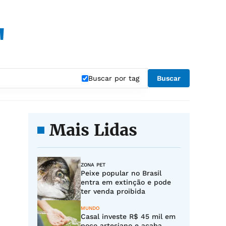
"
Buscar por tag
Buscar
Mais Lidas
ZONA PET
Peixe popular no Brasil
entra em extinção e pode
ter venda proibida
MUNDO
Casal investe R$ 45 mil em
poço artesiano e acaba