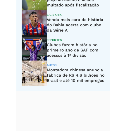
multado após fiscalização
E.C.BAHIA
Venda mais cara da história
do Bahia acerta com clube
da Série A
ESPORTES
Clubes fazem história no
primeiro ano de SAF com
acessos à 1ª divisão
AUTOS
Montadora chinesa anuncia
fábrica de R$ 4,6 bilhões no
Brasil e até 10 mil empregos