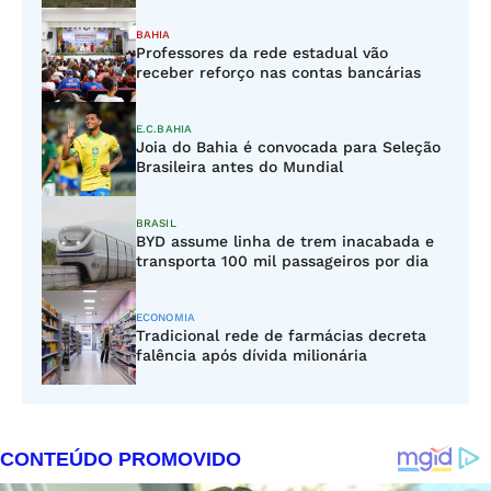
BAHIA
Professores da rede estadual vão
receber reforço nas contas bancárias
E.C.BAHIA
Joia do Bahia é convocada para Seleção
Brasileira antes do Mundial
BRASIL
BYD assume linha de trem inacabada e
transporta 100 mil passageiros por dia
ECONOMIA
Tradicional rede de farmácias decreta
falência após dívida milionária