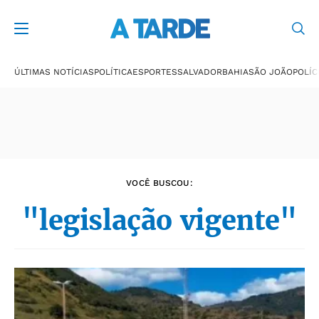
Últimas notícias
ÚLTIMAS NOTÍCIAS
POLÍTICA
ESPORTES
SALVADOR
BAHIA
SÃO JOÃO
POLÍC
VOCÊ BUSCOU:
"legislação vigente"