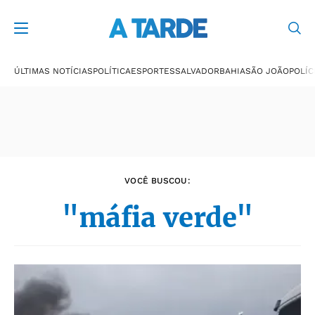
Últimas notícias
ÚLTIMAS NOTÍCIAS
POLÍTICA
ESPORTES
SALVADOR
BAHIA
SÃO JOÃO
POLÍC
VOCÊ BUSCOU:
"máfia verde"