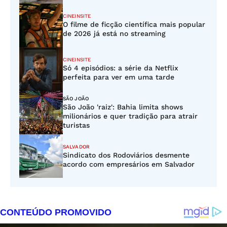
CINEINSITE
O filme de ficção científica mais popular
de 2026 já está no streaming
CINEINSITE
Só 4 episódios: a série da Netflix
perfeita para ver em uma tarde
SÃO JOÃO
São João 'raiz': Bahia limita shows
milionários e quer tradição para atrair
turistas
SALVADOR
Sindicato dos Rodoviários desmente
acordo com empresários em Salvador