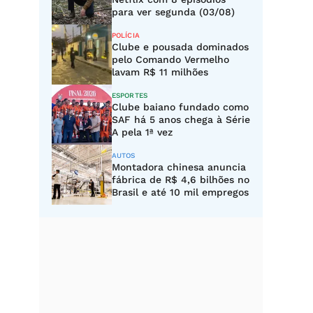
para ver segunda (03/08)
POLÍCIA
Clube e pousada dominados
pelo Comando Vermelho
lavam R$ 11 milhões
ESPORTES
Clube baiano fundado como
SAF há 5 anos chega à Série
A pela 1ª vez
AUTOS
Montadora chinesa anuncia
fábrica de R$ 4,6 bilhões no
Brasil e até 10 mil empregos