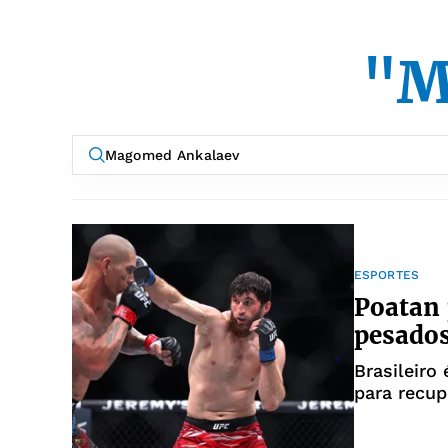
"M
ESPORTES
Poatan 
pesados
Brasileiro
para recup