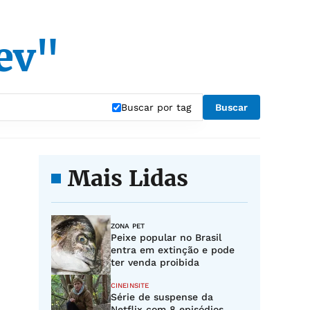
ev"
Buscar por tag
Buscar
Mais Lidas
ZONA PET
Peixe popular no Brasil
entra em extinção e pode
ter venda proibida
CINEINSITE
Série de suspense da
Netflix com 8 episódios