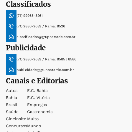
Classificados
(71) 99965-8961
(71) 2886-2683 / Ramal 8526
classificados@grupoatarde.com.br
Publicidade
(71) 2886-2683 / Ramal 8585 | 8586
publicidade@grupoatarde.com.br
Canais e Editorias
Autos
E.c. Bahia
Bahia
E.c. Vitória
Brasil
Empregos
Saúde
Gastronomia
Cineinsite
Muito
Concursos
Mundo