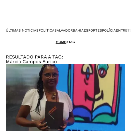
ÚLTIMAS NOTÍCIAS
POLÍTICA
SALVADOR
BAHIA
ESPORTES
POLÍCIA
ENTRET
HOME
>
TAG
RESULTADO PARA A TAG:
Márcia Campos Eurico